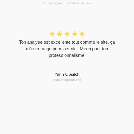
Conseil église du Christ de Genève
☆
☆
☆
☆
☆
Ton analyse est excellente tout comme le site, ça
m'encourage pour la suite ! Merci pour ton
professionnalisme.
Yann Opsitch
Auteur francophone